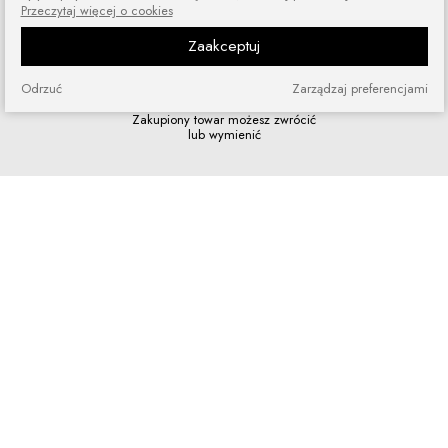
Przeczytaj więcej o cookies
Zaakceptuj
Odrzuć
Zarządzaj preferencjami
Zakupy bez ryzyka
Zakupiony towar możesz zwrócić
lub wymienić
Szybkie zakupy
Bez rejestracji i skomplikowanych
formularzy
Program lojalnościowy
Dołącz do grona naszych stałych
klientów i korzystaj z rabatów