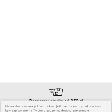
Darmowa wysyłka od 250 zł
Nasza strona używa plików cookies. Jeśli nie chcesz, by pliki cookies
Zamówienia wysyłamy przez 5 dni
były zapisywane na Twoim urządzeniu, dostosuj preferencje.
w tygodniu