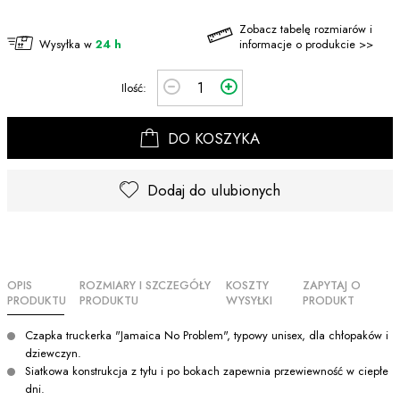
Zobacz tabelę rozmiarów i
Wysyłka w
24 h
informacje o produkcie >>
Ilość:
DO KOSZYKA
Dodaj do ulubionych
OPIS
ROZMIARY I SZCZEGÓŁY
KOSZTY
ZAPYTAJ O
PRODUKTU
PRODUKTU
WYSYŁKI
PRODUKT
Czapka truckerka "Jamaica No Problem", typowy unisex, dla chłopaków i
dziewczyn.
Siatkowa konstrukcja z tyłu i po bokach zapewnia przewiewność w ciepłe
dni.