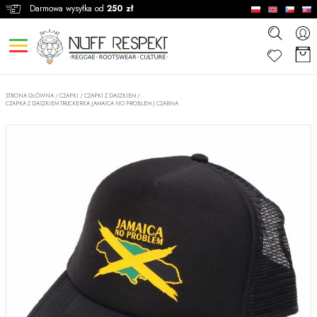
Darmowa wysyłka od
250 zł
STRONA GŁÓWNA
/
CZAPKI
/
CZAPKI Z DASZKIEM
/
CZAPKA Z DASZKIEM TRUCKERKA JAMAICA NO PROBLEM | CZARNA